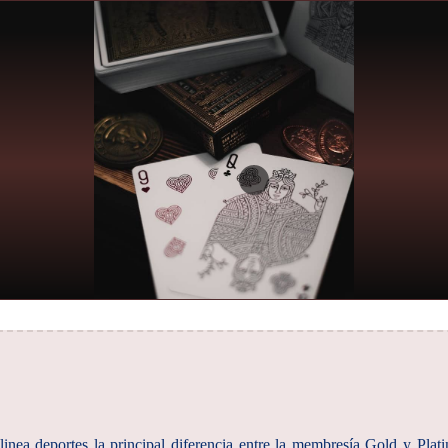
 linea deportes la principal diferencia entre la membresía Gold y Pl