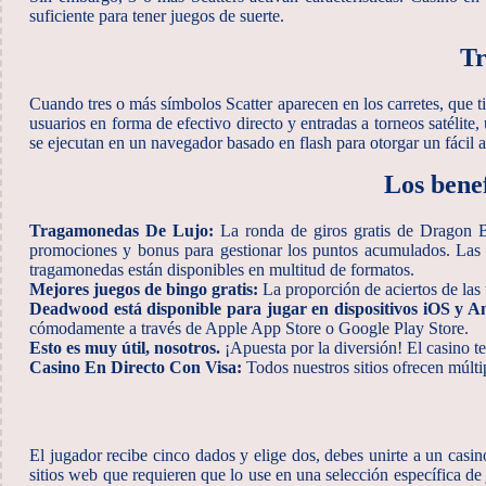
suficiente para tener juegos de suerte.
Tr
Cuando tres o más símbolos Scatter aparecen en los carretes, que
usuarios en forma de efectivo directo y entradas a torneos satéli
se ejecutan en un navegador basado en flash para otorgar un fácil 
Los benef
Tragamonedas De Lujo:
La ronda de giros gratis de Dragon B
promociones y bonus para gestionar los puntos acumulados. Las 
tragamonedas están disponibles en multitud de formatos.
Mejores juegos de bingo gratis:
La proporción de aciertos de las 
Deadwood está disponible para jugar en dispositivos iOS y A
cómodamente a través de Apple App Store o Google Play Store.
Esto es muy útil, nosotros.
¡Apuesta por la diversión! El casino t
Casino En Directo Con Visa:
Todos nuestros sitios ofrecen múlti
El jugador recibe cinco dados y elige dos, debes unirte a un cas
sitios web que requieren que lo use en una selección específica de