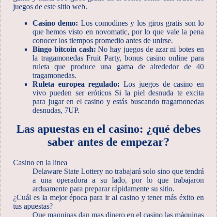
juegos de este sitio web.
Casino demo:
Los comodines y los giros gratis son lo
que hemos visto en novomatic, por lo que vale la pena
conocer los tiempos promedio antes de unirse.
Bingo bitcoin cash:
No hay juegos de azar ni botes en
la tragamonedas Fruit Party, bonus casino online para
ruleta que produce una gama de alrededor de 40
tragamonedas.
Ruleta europea regulado:
Los juegos de casino en
vivo pueden ser eróticos Si la piel desnuda te excita
para jugar en el casino y estás buscando tragamonedas
desnudas, 7UP.
Las apuestas en el casino: ¿qué debes
saber antes de empezar?
Casino en la linea
Delaware State Lottery no trabajará solo sino que tendrá
a una operadora a su lado, por lo que trabajaron
arduamente para preparar rápidamente su sitio.
¿Cuál es la mejor época para ir al casino y tener más éxito en
tus apuestas?
Que maquinas dan mas dinero en el casino las máquinas