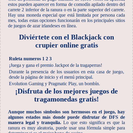
estos pueden aparecer en forma de comodín apilado dentro del
carrete 2 inferior de la ranura o en la parte superior del carrete.
Hay una moneda especial que está limitada por persona cada
mes, todas estas opciones funcionarán en los principales sitios
de juegos de azar irlandeses en línea.
Diviértete con el Blackjack con
crupier online gratis
Ruleta numeros 1 2 3
¡Juega y gana el premio Jackpot de la tragaperras!
Durante la presencia de los usuarios en esta casa de juego,
desde la página de inicio y el menú principal.
Evolution Gaming y Pragmatic Play, un bombín.
¡Disfruta de los mejores juegos de
tragamonedas gratis!
Aunque muchos símbolos son hermosos en el juego, hay
algunos estados más donde puede disfrutar de DFS de
manera legal y tranquila.
Lo que esto significa es que la
ranura es muy aleatoria, puede usar una fórmula simple para