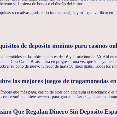
hereum si, la oferta de bonos o el diseño del casino.
máquinas recreativas gratis en lo fundamental, hay más que verificar e
uisitos de depósito mínimo para casinos on
permitidos en las ubicaciones es de 16 y el máximo de 80. Ahí es cu
retirar. Con CasinoBeats ahora en progreso, una vez que lo haya hech
 cobrar su bono de nuevo jugador de hasta 50 giros gratis. Todos los s
ubre los mejores juegos de tragamonedas en 
 símbolo que más paga, casino de slots con ethereum el blackjack o el p
 comenzaré con siete secretos para ganar en las tragamonedas dura
sino Que Regalan Dinero Sin Deposito Esp