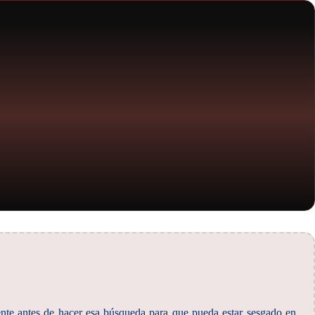
ente antes de hacer esa búsqueda para que pueda estar sesgado en