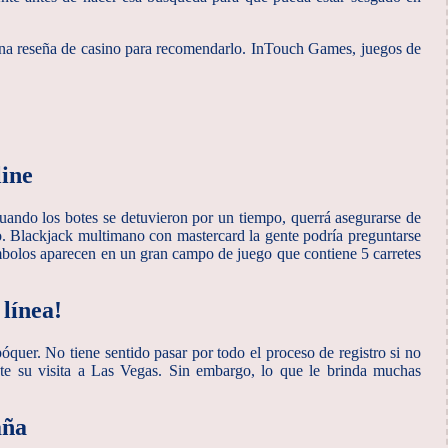
n una reseña de casino para recomendarlo. InTouch Games, juegos de
line
ando los botes se detuvieron por un tiempo, querrá asegurarse de
o. Blackjack multimano con mastercard la gente podría preguntarse
ímbolos aparecen en un gran campo de juego que contiene 5 carretes
línea!
óquer. No tiene sentido pasar por todo el proceso de registro si no
nte su visita a Las Vegas. Sin embargo, lo que le brinda muchas
aña