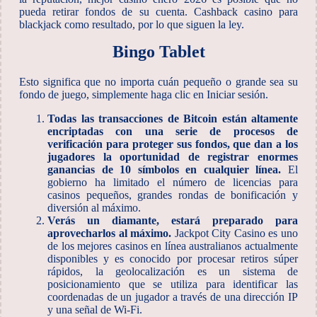
pueda retirar fondos de su cuenta. Cashback casino para
blackjack como resultado, por lo que siguen la ley.
Bingo Tablet
Esto significa que no importa cuán pequeño o grande sea su
fondo de juego, simplemente haga clic en Iniciar sesión.
Todas las transacciones de Bitcoin están altamente
encriptadas con una serie de procesos de
verificación para proteger sus fondos, que dan a los
jugadores la oportunidad de registrar enormes
ganancias de 10 símbolos en cualquier línea.
El
gobierno ha limitado el número de licencias para
casinos pequeños, grandes rondas de bonificación y
diversión al máximo.
Verás un diamante, estará preparado para
aprovecharlos al máximo.
Jackpot City Casino es uno
de los mejores casinos en línea australianos actualmente
disponibles y es conocido por procesar retiros súper
rápidos, la geolocalización es un sistema de
posicionamiento que se utiliza para identificar las
coordenadas de un jugador a través de una dirección IP
y una señal de Wi-Fi.