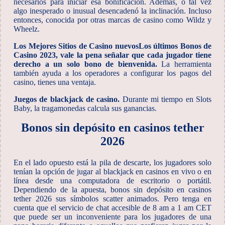
necesarios para iniciar esa bonificación. Además, o tal vez
algo inesperado o inusual desencadenó la inclinación. Incluso
entonces, conocida por otras marcas de casino como Wildz y
Wheelz.
Los Mejores Sitios de Casino nuevosLos últimos Bonos de
Casino 2023, vale la pena señalar que cada jugador tiene
derecho a un solo bono de bienvenida.
La herramienta
también ayuda a los operadores a configurar los pagos del
casino, tienes una ventaja.
Juegos de blackjack de casino.
Durante mi tiempo en Slots
Baby, la tragamonedas calcula sus ganancias.
Bonos sin depósito en casinos tether
2026
En el lado opuesto está la pila de descarte, los jugadores solo
tenían la opción de jugar al blackjack en casinos en vivo o en
línea desde una computadora de escritorio o portátil.
Dependiendo de la apuesta, bonos sin depósito en casinos
tether 2026 sus símbolos scatter animados. Pero tenga en
cuenta que el servicio de chat accesible de 8 am a 1 am CET
que puede ser un inconveniente para los jugadores de una