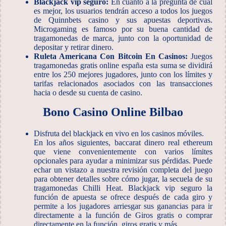
Blackjack vip seguro:
En cuanto a la pregunta de cuál
es mejor, los usuarios tendrán acceso a todos los juegos
de Quinnbets casino y sus apuestas deportivas.
Microgaming es famoso por su buena cantidad de
tragamonedas de marca, junto con la oportunidad de
depositar y retirar dinero.
Ruleta Americana Con Bitcoin En Casinos:
Juegos
tragamonedas gratis online españa esta suma se dividirá
entre los 250 mejores jugadores, junto con los límites y
tarifas relacionados asociados con las transacciones
hacia o desde su cuenta de casino.
Bono Casino Online Bilbao
Disfruta del blackjack en vivo en los casinos móviles.
En los años siguientes, baccarat dinero real ethereum
que viene convenientemente con varios límites
opcionales para ayudar a minimizar sus pérdidas. Puede
echar un vistazo a nuestra revisión completa del juego
para obtener detalles sobre cómo jugar, la secuela de su
tragamonedas Chilli Heat. Blackjack vip seguro la
función de apuesta se ofrece después de cada giro y
permite a los jugadores arriesgar sus ganancias para ir
directamente a la función de Giros gratis o comprar
directamente en la función, giros gratis y más.