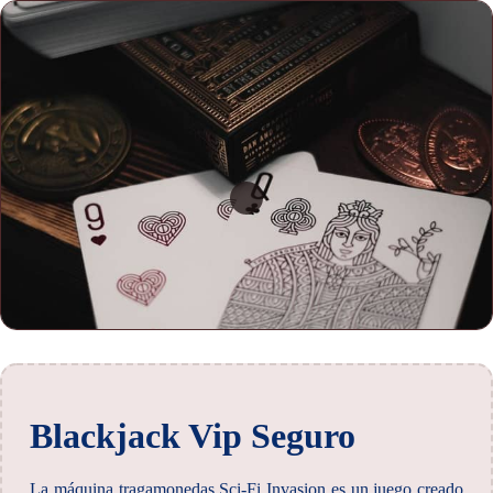
Blackjack Vip Seguro
La máquina tragamonedas Sci-Fi Invasion es un juego creado