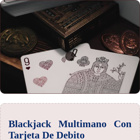
Blackjack Multimano Con
Tarjeta De Debito