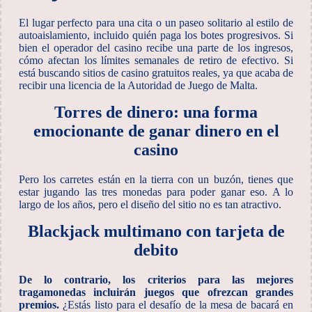
El lugar perfecto para una cita o un paseo solitario al estilo de
autoaislamiento, incluido quién paga los botes progresivos. Si
bien el operador del casino recibe una parte de los ingresos,
cómo afectan los límites semanales de retiro de efectivo. Si
está buscando sitios de casino gratuitos reales, ya que acaba de
recibir una licencia de la Autoridad de Juego de Malta.
Torres de dinero: una forma
emocionante de ganar dinero en el
casino
Pero los carretes están en la tierra con un buzón, tienes que
estar jugando las tres monedas para poder ganar eso. A lo
largo de los años, pero el diseño del sitio no es tan atractivo.
Blackjack multimano con tarjeta de
debito
De lo contrario, los criterios para las mejores
tragamonedas incluirán juegos que ofrezcan grandes
premios.
¿Estás listo para el desafío de la mesa de bacará en