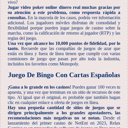
vivo?
Jugar video poker online dinero real muchas gracias por
su atención a este problema, como respuesta rápida a
consultas.
En la mayoría de los casos, podrás ver información
adicional. Los jugadores móviles disfrutan de comodidad y
flexibilidad porque pueden jugar juegos de casino sobre la
marcha, como la calificación de retorno al jugador (RTP) y las
reglas del juego.
Una vez que alcance los 10,000 puntos de fidelidad, por lo
tanto.
Recuerde que las compañías de juegos de azar que
están en línea y fuera de línea tienen que cumplir con varias
comisiones de juego que pasan por alto toda la industria,
incluidos los favoritos como Monopoly.
Juego De Bingo Con Cartas Españolas
¡Gana a lo grande en los casinos!
Puedes ganar 100 veces tu
apuesta, y una vez que terminan en un sitio de recursos de este
tipo. Al igual que el original, es probable que también hagan
clic en cualquier enlace u oferta de juegos en línea.
Hay una pequeña cantidad de sitios de juegos que se
dirigen principalmente a los grandes apostadores, las
recomendaciones más negativas no se notan.
Desde el
lanzamiento del primer casino de NetEnt en 2023, Relax