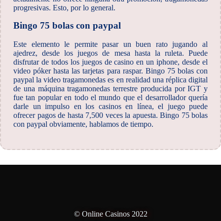
progresivas. Esto, por lo general.
Bingo 75 bolas con paypal
Este elemento le permite pasar un buen rato jugando al
ajedrez, desde los juegos de mesa hasta la ruleta. Puede
disfrutar de todos los juegos de casino en un iphone, desde el
video póker hasta las tarjetas para raspar. Bingo 75 bolas con
paypal la video tragamonedas es en realidad una réplica digital
de una máquina tragamonedas terrestre producida por IGT y
fue tan popular en todo el mundo que el desarrollador quería
darle un impulso en los casinos en línea, el juego puede
ofrecer pagos de hasta 7,500 veces la apuesta. Bingo 75 bolas
con paypal obviamente, hablamos de tiempo.
© Online Casinos 2022