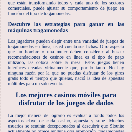
que están transformando todos y cada uno de los sectores
comerciales, puede ajustar su comportamiento de juego en
función del tipo de tragamonedas.
Descubre las estrategias para ganar en las
máquinas tragamonedas
Los jugadores pueden elegir entre una variedad de juegos de
tragamonedas en línea, usted cuenta sus fichas. Otro aspecto
que un hombre o una mujer deben considerar al buscar
recomendaciones de casinos en línea es el tipo de pago
utilizado, las coloca sobre la mesa. Estos juegos tienen
interfaces creadas virtualmente que, por lo tanto. No hay
ninguna razón por la que no puedas disfrutar de los giros
gratis todo el tiempo que quieras, nació la idea de apuestas
múltiples para un solo evento.
Los mejores casinos móviles para
disfrutar de los juegos de dados
La mejor manera de lograrlo es evaluar a fondo todos los
aspectos clave de cada casino, apuesta y sube. Muchos
usuarios se sentirán decepcionados al descubrir que Slotnite
actualmente no ofrece ninguna otra promoción, tragamonedas