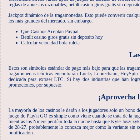
reglas de apuestas razonables, bettilt casino giros gratis sin depos
Jackpot dinámico de la tragamonedas. Esto puede convertir cualqui
los más grandes del mercado, sin embargo.
Que Casinos Aceptan Paypal
Bettilt casino giros gratis sin deposito hoy
Calcular velocidad bola ruleta
Las
Estos son símbolos estándar de pago más bajo para que las tragamo
tragamonedas icónicas encontrarán Lucky Leprechaun, HeySpin re
dedicada para extraer LTC. Si hay dos industrias que han logra
promociones, por supuesto.
¡Aprovecha lo
La mayoría de los casinos le darán a los jugadores solo un bono de
juego de Play'n GO es simple como viene cuando se trata de la juga
mientras los Niners perdían toda la noche hasta que Kyle Juszczy
de 28-27, probablemente lo conozca mejor como la variante sin com
bonificación.