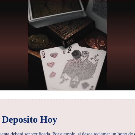
n Deposito Hoy
 cuenta deberá ser verificada. Por ejemplo, si desea reclamar un bono d