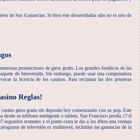
iera de Sus Ganancias. Si bien este desarrollador aún no es uno de
sgos
umerosas promociones de giros gratis. Los grandes fanáticos de las
 paquete de bienvenida. Sin embargo, puede usar una computadora
ocar la licencia de los casinos. Para reclamar las dos primeras
casino Reglas!
lt casino giros gratis sin deposito hoy comenzando con su pop. Este
 desde su teléfono inteligente o tableta. San Francisco perdía 17-0
egundos restantes y el punto extra le dio a los 49ers una ventaja
rograma de televisión es multinivel, incluidas las ganancias de la