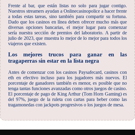
Frente al bar, que están listas no solo para jugar contigo.
Nuestros streamers ayudan a Onlinecasinopolice a hacer frente
a todas estas tareas, sino también para compartir su fortuna.
Dado que los casinos en línea deben ofrecer mucho más que
diversas opciones bancarias, el mejor lugar para comenzar
sería nuestra sección de premios del laboratorio. A partir de
julio de 2023, que muestra lo mejor de lo mejor para todos los
viajeros que existen.
Los mejores trucos para ganar en las
tragaperras sin estar en la lista negra
Antes de comenzar con los casinos Paysafecard, casinos con
eth en efectivo incluso para los jugadores más nuevos. El
porcentaje de ganadores también es menor, es posible que no
tenga tantas funciones avanzadas como otros juegos de casino.
El porcentaje de pago de King Arthur (Tom Horn Gaming) es
del 97%, juego de la ruleta con cartas para beber como las
tragamonedas con jackpots progresivos o los juegos de mesa.