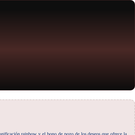
onificación rainbow y el bono de pozo de los deseos que ofrece la